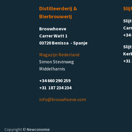
Distilleerderij &
Slij
Bierbrouwerij
Slij
Carr
Brouwhoeve
+34 
Carrer Watt 1
03720 Benissa - Spanje
Slij
Ker
Magazijn Nederland
+31 
Simon Stevinweg
Middelharnis
+34 660 290 259
+31 187 234 234
info@brouwhoeve.com
Copyright ©
Newconomie