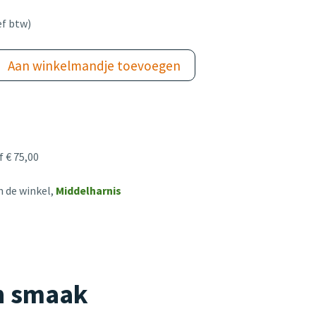
ef btw)
Aan winkelmandje toevoegen
 € 75,00
n de winkel,
Middelharnis
an smaak