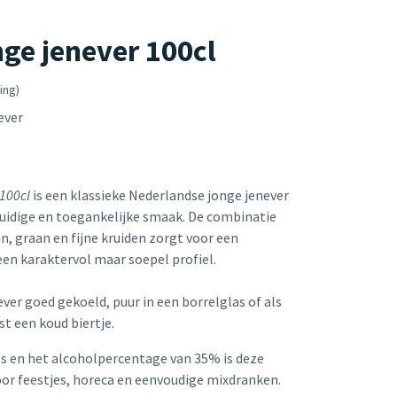
e jenever 100cl
ing)
ever
100cl
is een klassieke Nederlandse jonge jenever
ruidige en toegankelijke smaak. De combinatie
n, graan en fijne kruiden zorgt voor een
en karaktervol maar soepel profiel.
er goed gekoeld, puur in een borrelglas of als
t een koud biertje.
les en het alcoholpercentage van 35% is deze
oor feestjes, horeca en eenvoudige mixdranken.