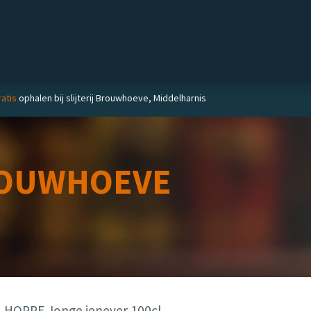
Private label
Delicatessen
Slijterij
Blog
atis
ophalen bij slijterij Brouwhoeve, Middelharnis
OUWHOEVE
HOPPE Jonge jenever 100cl