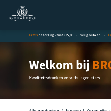
Overslaan naar inhoud
Homepage
Zakelijk
Gratis
bezorging vanaf €75,00 - Veilig betalen -
Gr
Welkom bij
BR
Kwaliteitsdranken voor thuisgenieters
Alle producten
Jenever & Korenwijn