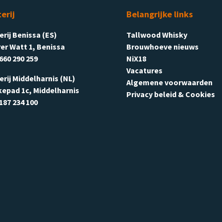
terij
Belangrijke links
terij Benissa (ES)
Tallwood Whisky
er Watt 1, Benissa
Brouwhoeve nieuws
660 290 259
NiX18
Vacatures
terij Middelharnis (NL)
Algemene voorwaarden
kepad 1c, Middelharnis
Privacy beleid & Cookies
187 234 100