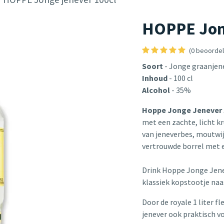
HOPPE Jong
(0 beoordel
Soort
- Jonge graanjen
Inhoud
- 100 cl
Alcohol
- 35%
Hoppe Jonge Jenever
met een zachte, licht k
van jeneverbes, moutwij
vertrouwde borrel met e
Drink Hoppe Jonge Jenev
klassiek kopstootje naas
Door de royale 1 liter f
jenever ook praktisch v