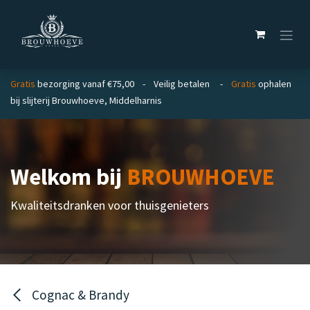
Overslaan naar inhoud
Gratis
bezorging vanaf €75,00 - Veilig betalen -
Gratis
ophalen
bij slijterij Brouwhoeve, Middelharnis
Welkom bij
BROUWHOEVE
Kwaliteitsdranken voor thuisgenieters
Cognac & Brandy