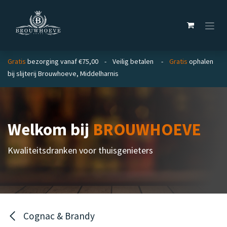
Overslaan naar inhoud
Gratis
bezorging vanaf €75,00 - Veilig betalen -
Gratis
ophalen
bij slijterij Brouwhoeve, Middelharnis
Welkom bij
BROUWHOEVE
Kwaliteitsdranken voor thuisgenieters
Cognac & Brandy