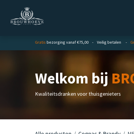
Overslaan naar inhoud
Homepage
Zakelijk
Gratis
bezorging vanaf €75,00 - Veilig betalen -
Gr
Welkom bij
BR
Kwaliteitsdranken voor thuisgenieters
Alle producten
Cognac & Brandy
ME