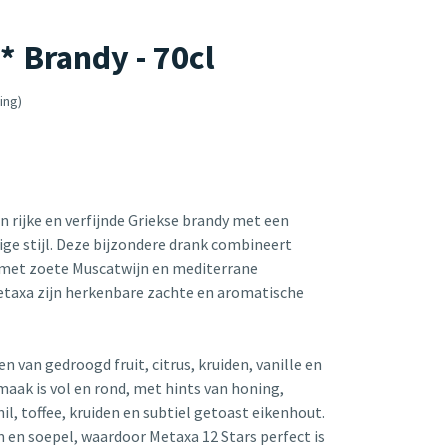
 Brandy - 70cl
ing)
en rijke en verfijnde Griekse brandy met een
ige stijl. Deze bijzondere drank combineert
n met zoete Muscatwijn en mediterrane
etaxa zijn herkenbare zachte en aromatische
en van gedroogd fruit, citrus, kruiden, vanille en
aak is vol en rond, met hints van honing,
il, toffee, kruiden en subtiel getoast eikenhout.
m en soepel, waardoor Metaxa 12 Stars perfect is