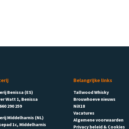
terij
Belangrijke links
terij Benissa (ES)
Tallwood Whisky
er Watt 1, Benissa
Brouwhoeve nieuws
660 290 259
NiX18
Vacatures
terij Middelharnis (NL)
Algemene voorwaarden
kepad 1c, Middelharnis
Privacy beleid & Cookies