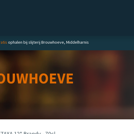
Private label
Delicatessen
Slijterij
Blog
atis
ophalen bij slijterij Brouwhoeve, Middelharnis
OUWHOEVE
TAXA 12* Brandy - 70cl