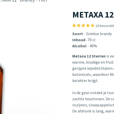
METAXA 12*
(0 beoordel
Soort
- Griekse brandy
Inhoud
-70 cl
Alcohol
- 40%
Metaxa 12 Sterren
is e
warme, kruidige en fruit
gerijpte wijndistillate
botanicals, waardoor M
karakter krijgt.
In de geur ontdek je ton
zachte houttonen. De sm
rozijnen, sinaasappelsch
De afdronk is lang, war