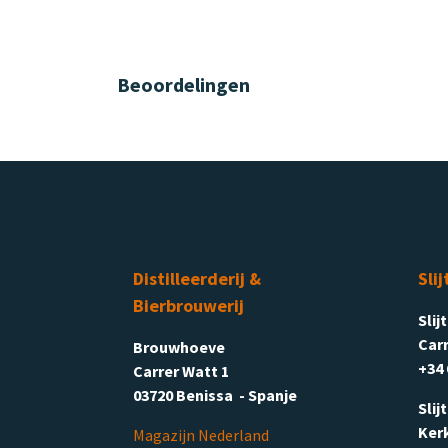
Beoordelingen
Distilleerderij &
Slij
Bierbrouwerij
Slij
Carr
Brouwhoeve
+34 
Carrer Watt 1
03720 Benissa - Spanje
Slij
Ker
Magazijn Nederland