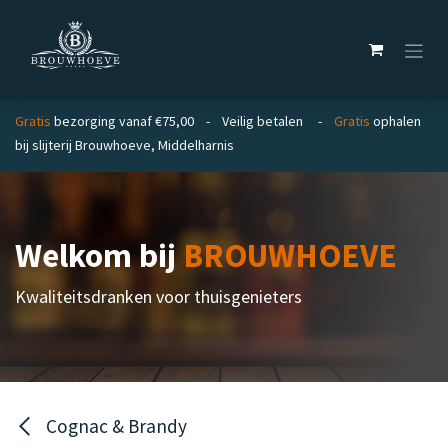
Overslaan naar inhoud
Gratis
bezorging vanaf €75,00 - Veilig betalen -
Gratis
ophalen
bij slijterij Brouwhoeve, Middelharnis
Welkom bij
BROUWHOEVE
Kwaliteitsdranken voor thuisgenieters
Cognac & Brandy