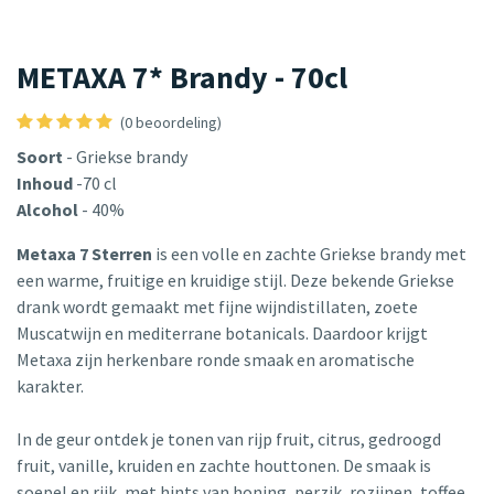
METAXA 7* Brandy - 70cl
(0 beoordeling)
Soort
- Griekse brandy
Inhoud
-70 cl
Alcohol
- 40%
Metaxa 7 Sterren
is een volle en zachte Griekse brandy met
een warme, fruitige en kruidige stijl. Deze bekende Griekse
drank wordt gemaakt met fijne wijndistillaten, zoete
Muscatwijn en mediterrane botanicals. Daardoor krijgt
Metaxa zijn herkenbare ronde smaak en aromatische
karakter.
In de geur ontdek je tonen van rijp fruit, citrus, gedroogd
fruit, vanille, kruiden en zachte houttonen. De smaak is
soepel en rijk, met hints van honing, perzik, rozijnen, toffee,