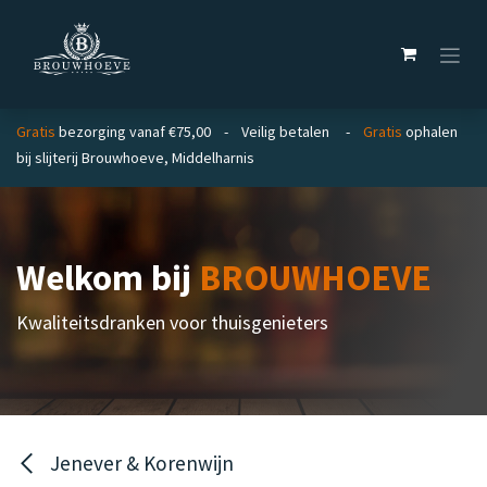
Overslaan naar inhoud
Gratis
bezorging vanaf €75,00 - Veilig betalen -
Gratis
ophalen
bij slijterij Brouwhoeve, Middelharnis
Welkom bij
BROUWHOEVE
Kwaliteitsdranken voor thuisgenieters
Jenever & Korenwijn