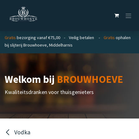
Overslaan naar inhoud
Gratis
bezorging vanaf €75,00 - Veilig betalen -
Gratis
ophalen
bij slijterij Brouwhoeve, Middelharnis
Welkom bij
BROUWHOEVE
Kwaliteitsdranken voor thuisgenieters
Vodka