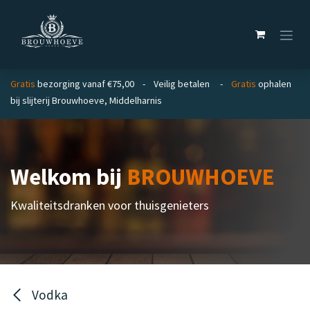
Overslaan naar inhoud
Gratis
bezorging vanaf €75,00 - Veilig betalen -
Gratis
ophalen
bij slijterij Brouwhoeve, Middelharnis
Welkom bij
BROUWHOEVE
Kwaliteitsdranken voor thuisgenieters
Vodka