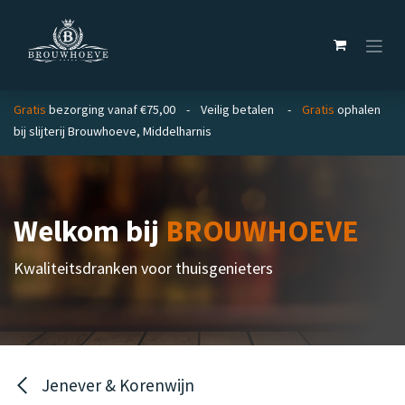
Overslaan naar inhoud
Gratis
bezorging vanaf €75,00 - Veilig betalen -
Gratis
ophalen
bij slijterij Brouwhoeve, Middelharnis
Welkom bij
BROUWHOEVE
Kwaliteitsdranken voor thuisgenieters
Jenever & Korenwijn