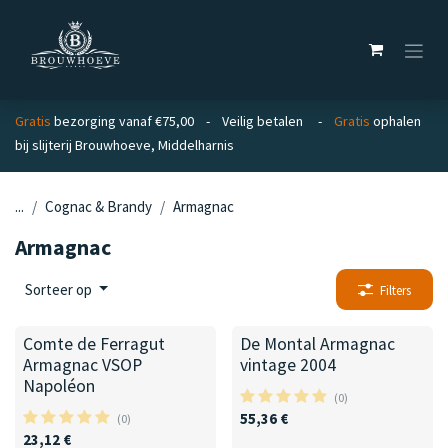
Overslaan naar inhoud
Gratis
bezorging vanaf €75,00 - Veilig betalen -
Gratis
ophalen
bij slijterij Brouwhoeve, Middelharnis
...
Cognac & Brandy
Armagnac
Armagnac
Sorteer op
Filters
Comte de Ferragut
De Montal Armagnac
Armagnac VSOP
vintage 2004
Napoléon
(0)
55,36
€
(0)
23,12
€