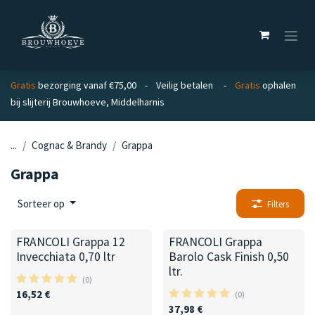
Overslaan naar inhoud
Gratis
bezorging vanaf €75,00 - Veilig betalen -
Gratis
ophalen
bij slijterij Brouwhoeve, Middelharnis
...
Cognac & Brandy
Grappa
Grappa
Sorteer op
Filters
FRANCOLI Grappa 12
FRANCOLI Grappa
Invecchiata 0,70 ltr
Barolo Cask Finish 0,50
ltr.
(0)
16,52
€
(0)
37,98
€